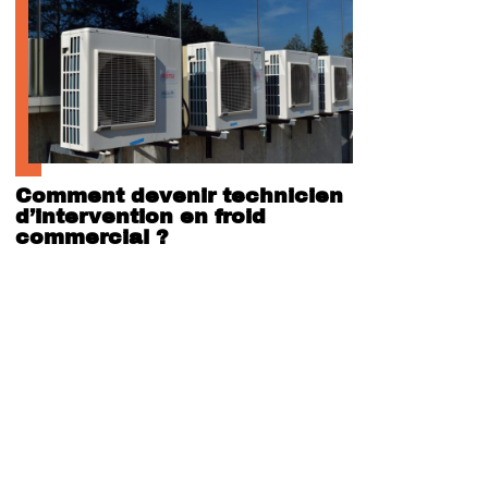
Comment devenir technicien
d’intervention en froid
commercial ?