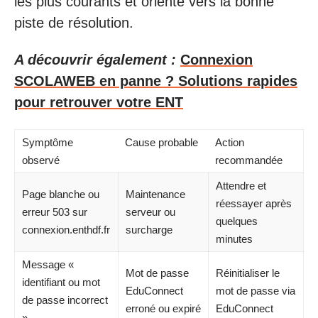
les plus courants et oriente vers la bonne
piste de résolution.
A découvrir également :
Connexion
SCOLAWEB en panne ? Solutions rapides
pour retrouver votre ENT
Symptôme
Cause probable
Action
observé
recommandée
Attendre et
Page blanche ou
Maintenance
réessayer après
erreur 503 sur
serveur ou
quelques
connexion.enthdf.fr
surcharge
minutes
Message «
Mot de passe
Réinitialiser le
identifiant ou mot
EduConnect
mot de passe via
de passe incorrect
erroné ou expiré
EduConnect
»