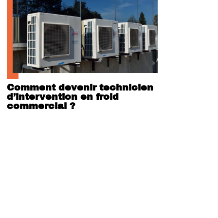
Comment devenir technicien
d’intervention en froid
commercial ?