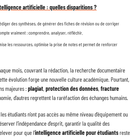
elligence artificielle : quelles disparitions ?
 rédiger des synthèses, de générer des fiches de révision ou de corriger
compte vraiment : comprendre, analyser, réfléchir.
rganise les ressources, optimise la prise de notes et permet de renforcer
t chaque mois, couvrant la rédaction, la recherche documentaire
cette évolution forge une nouvelle culture académique. Pourtant,
ns majeures :
plagiat
,
protection des données
,
fracture
tonomie, d’autres regrettent la raréfaction des échanges humains.
ous les étudiants n’ont pas accès au même niveau d’équipement ou
server l’indépendance d’esprit, garantir la qualité des
relever pour que l’
intelligence artificielle pour étudiants
reste